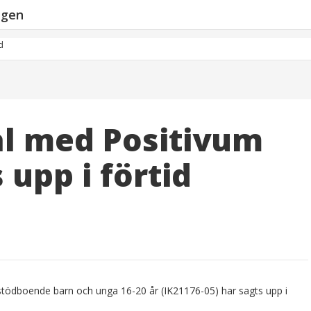
ngen
d
l med Positivum
upp i förtid
ödboende barn och unga 16-20 år (IK21176-05) har sagts upp i