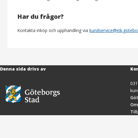
Har du frågor?
Kontakta inköp och upphandling via
kundservice@ink.gotebo
Denna sida drivs av
Kon
031
kun
Göt
Om
Til