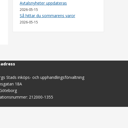
Avtalsnyheter uppdateras
2026-05-15
Så hittar du sommarens varor
2026-05-15
sadress
gs Stads inköps- och upphandlingsförvaltning
nsgatan 18A
 Göteborg
sationsnummer: 212000-1355