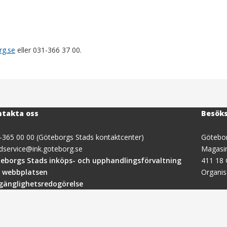
rg.se
eller 031-366 37 00.
takta oss
Besök
-365 00 00 (Göteborgs Stads kontaktcenter)
Götebor
dservice@ink.goteborg.se
Magasi
(öppnas
eborgs Stads inköps- och upphandlingsförvaltning
411 18
i
 webbplatsen
Organi
nytt
lgänglighetsredogörelse
fönster)