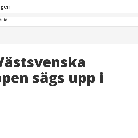
ngen
örtid
 Västsvenska
pen sägs upp i