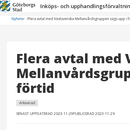
Hoppa
Inköps- och upphandlingsförvaltni
till
innehåll
Nyheter
Flera avtal med Västsvenska Mellanvårdsgruppen sägs upp i f
Flera avtal med
Mellanvårdsgrup
förtid
Arkiverad
SENAST UPPDATERAD 2023-11-29
PUBLICERAD 2023-11-29