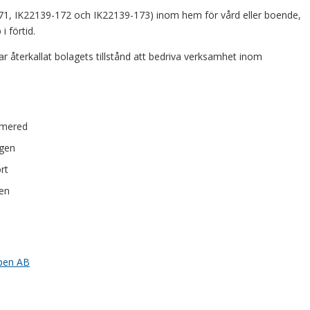
71, IK22139-172 och IK22139-173) inom hem för vård eller boende,
 förtid.
r återkallat bolagets tillstånd att bedriva verksamhet inom
mmered
ngen
rt
gen
ppen AB