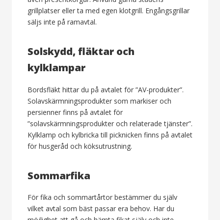
grillplatser eller ta med egen klotgrill. Engångsgrillar
säljs inte på ramavtal.
Solskydd, fläktar och
kylklampar
Bordsfläkt hittar du på avtalet för ”AV-produkter”.
Solavskärmningsprodukter som markiser och
persienner finns på avtalet för
”solavskärmningsprodukter och relaterade tjänster”.
Kylklamp och kylbricka till picknicken finns på avtalet
för husgeråd och köksutrustning.
Sommarfika
För fika och sommartårtor bestämmer du själv
vilket avtal som bäst passar era behov. Har du
möjlighet att gå och hämta fikat själv och inte