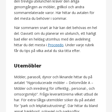
den trevliga utelunchen kräver den årliga
genomgången av möbler, grillkol och andra
sommarrelaterade varor. Här hittar du avtalen för
det mesta du behöver i sommar.
När sommaren snart är här kan det behövas en hel
del. Oavsett om du planerar en utelunch, ett härligt
bad eller en heldag utomhus med din avdelning
hittar du det mesta i
Proceedo
. Under varje rubrik
får du tips på vilka avtal du ska titta efter.
Utemöbler
Möbler, parasoll, dynor och liknande hittar du på
avtalet “Nyproducerade möbler – Delområde A –
Möbler och inredning för offentlig-, personal-, och
omsorgsmiljö”. Fråga leverantörerna vilket utbud de
har. För extra tåliga utemöbler söker du på avtalet
för ”park och lekplatsutrustning”. Där hittar du bland
annat bänkbord, solsegel och parksoffor.