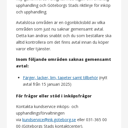
upphandling och Göteborgs Stads riktlinje för inköp
och upphandling.
Avtalslösa områden är en ögonblicksbild av vilka
områden som just nu saknar gemensamt avtal.
Detta kan ändras snabbt och du som beställare ska
alltid kontrollera om det finns avtal innan du köper
varor eller tjänster.
Inom följande områden saknas gemensamt
avtal:
Färger, lacker, lim, tapeter samt tillbehör
(nytt
avtal från 15 januari 2025)
För frågor eller stöd i inköpsfrågor
Kontakta kundservice inköps- och
upphandlingsförvaltningen
via
kundservice@ink.goteborg.se
eller 031-365 00
00 (Göteborgs Stads kontaktcenter).