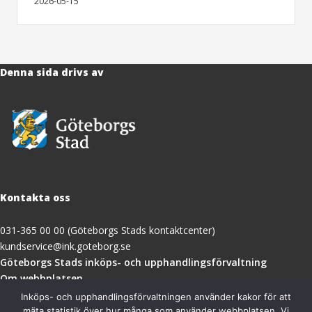
2026-05-15
Denna sida drivs av
Kontakta oss
031-365 00 00 (Göteborgs Stads kontaktcenter)
kundservice@ink.goteborg.se
(öppnas
Göteborgs Stads inköps- och upphandlingsförvaltning
i
Om webbplatsen
nytt
Tillgänglighetsredogörelse
Inköps- och upphandlingsförvaltningen använder kakor för att
fönster)
mäta statistik över hur många som använder webbplatsen. Vi