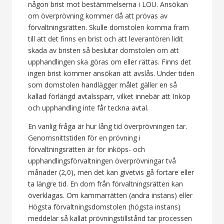
någon brist mot bestämmelserna i LOU. Ansökan
om överprövning kommer då att prövas av
förvaltningsrätten. Skulle domstolen komma fram
till att det finns en brist och att leverantören lidit
skada av bristen så beslutar domstolen om att
upphandlingen ska göras om eller rättas. Finns det
ingen brist kommer ansökan att avslås. Under tiden
som domstolen handlägger målet gäller en så
kallad förlängd avtalsspärr, vilket innebär att Inköp
och upphandling inte får teckna avtal.
En vanlig fråga är hur lång tid överprövningen tar.
Genomsnittstiden för en prövning i
förvaltningsrätten är för inköps- och
upphandlingsförvaltningen överprövningar två
månader (2,0), men det kan givetvis gå fortare eller
ta längre tid. En dom från förvaltningsrätten kan
överklagas. Om kammarrätten (andra instans) eller
Högsta förvaltningsdomstolen (högsta instans)
meddelar så kallat prövningstillstånd tar processen