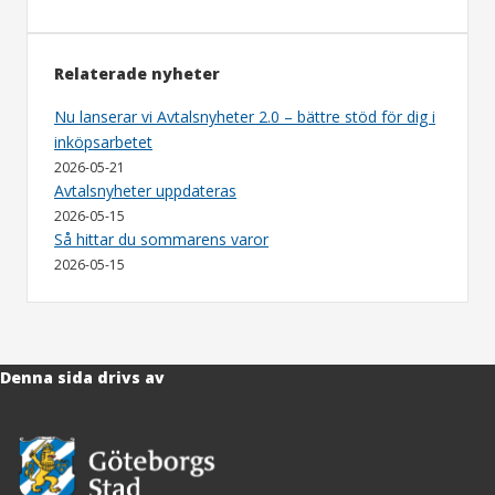
Relaterade nyheter
Nu lanserar vi Avtalsnyheter 2.0 – bättre stöd för dig i
inköpsarbetet
2026-05-21
Avtalsnyheter uppdateras
2026-05-15
Så hittar du sommarens varor
2026-05-15
Denna sida drivs av