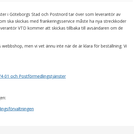
änster i Göteborgs Stad och Postnord tar över som leverantör av
 som ska skickas med frankeringsservice måste ha nya streckkoder
everantör VTD kommer att skickas tillbaka till avsändaren om de
webbshop, men vi vet ännu inte när de är klara för beställning. Vi
4374-01 och Postförmedlingstjänster
gen:
lingsförvaltningen