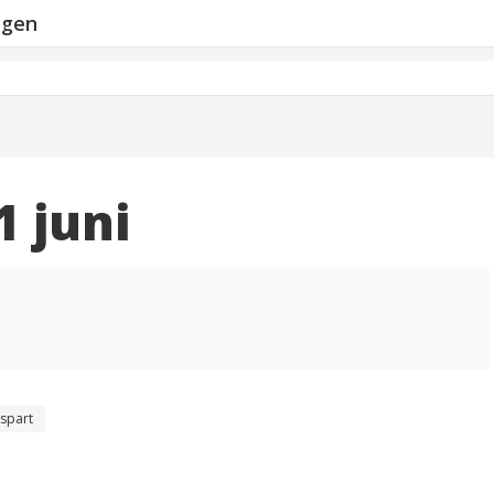
ngen
1 juni
spart