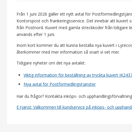
Från 1 juni 2026 gäller ett nytt avtal för Postförmedlingstj
Kontorspost och frankeringsservice. Det innebär att kuvert
från Postnord. Kuvert med gamla streckkoder från tidigare l
används efter 1 juni.
Inom kort kommer du att kunna beställa nya kuvert i Lyrecos 
återkommer med mer information så snart vi vet mer.
Tidigare nyheter om det nya avtalet:
Viktig information för beställning av tryckta kuvert IK2
Nya avtal för Postförmedlingstjänster
Har du frågor? Kontakta inköps- och upphandlingsförvaltnin
E-tjänst: Välkommen till kundservice på inköps- och upphand