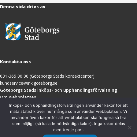
Denna sida drivs av
Kontakta oss
031-365 00 00 (Göteborgs Stads kontaktcenter)
kundservice@ink.goteborg.se
(öppnas
Göteborgs Stads inköps- och upphandlingsförvaltning
i
Om webbplatsen
nytt
Tillgänglighetsredogörelse
Inköps- och upphandlingsförvaltningen använder kakor för att
fönster)
mäta statistik över hur många som använder webbplatsen. Vi
använder även kakor för att webbplatsen ska fungera så bra
Besöksadress
som möjligt (så kallade nödvändiga kakor). Inga kakor delas
med tredje part.
Göteborgs Stads inköps- och upphandlingsförvaltning