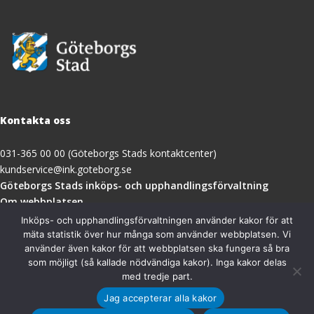
Kontakta oss
031-365 00 00 (Göteborgs Stads kontaktcenter)
kundservice@ink.goteborg.se
(öppnas
Göteborgs Stads inköps- och upphandlingsförvaltning
i
Om webbplatsen
nytt
Tillgänglighetsredogörelse
Inköps- och upphandlingsförvaltningen använder kakor för att
fönster)
mäta statistik över hur många som använder webbplatsen. Vi
använder även kakor för att webbplatsen ska fungera så bra
Besöksadress
som möjligt (så kallade nödvändiga kakor). Inga kakor delas
med tredje part.
Göteborgs Stads inköps- och upphandlingsförvaltning
Jag accepterar alla kakor
Magasinsgatan 18A