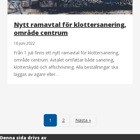
Nytt ramavtal för klottersanering,
område centrum
16 juni 2022
Från 1 juli finns ett nytt ramavtal för klottersanering,
område centrum. Avtalet omfattar både sanering,
klotterskydd och affschrivning. Alla beställningar ska
läggas av ägare eller…
Sidnumrering
för
1
2
Nästa »
inlägg
Denna sida drivs av