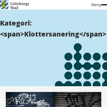
Hoppa
Meny
till
innehåll
Kategori:
<span>Klottersanering</span>