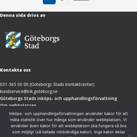
inlägg
Denna sida drivs av
Kontakta oss
031-365 00 00 (Göteborgs Stads kontaktcenter)
kundservice@ink.goteborg.se
(öppnas
Göteborgs Stads inköps- och upphandlingsförvaltning
i
Om webbplatsen
nytt
Tillgänglighetsredogörelse
Inköps- och upphandlingsförvaltningen använder kakor för att
fönster)
mäta statistik över hur många som använder webbplatsen. Vi
använder även kakor för att webbplatsen ska fungera så bra
Besöksadress
som möjligt (så kallade nödvändiga kakor). Inga kakor delas