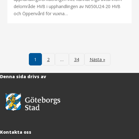
delområde HVB i upphandlingen av N050U24-20 HVB
och Öppenvård för vuxna…
Sidnumrering
för
1
2
…
34
Nästa »
inlägg
Denna sida drivs av
Kontakta oss