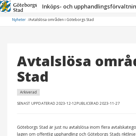
Hoppa
Inköps- och upphandlingsförvaltni
till
innehåll
Nyheter
Avtalslösa områden i Göteborgs Stad
Avtalslösa områ
Stad
Arkiverad
SENAST UPPDATERAD 2023-12-12
PUBLICERAD 2023-11-27
Göteborgs Stad är just nu avtalslösa inom flera avtalskategor
lagen om offentlig upphandling och Göteborgs Stads riktlinje