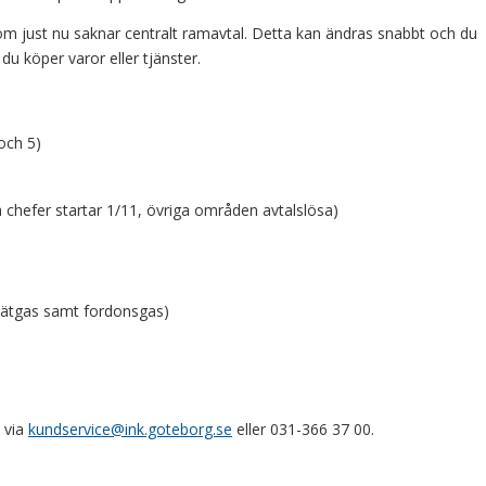
om just nu saknar centralt ramavtal. Detta kan ändras snabbt och du
du köper varor eller tjänster.
och 5)
a chefer startar 1/11, övriga områden avtalslösa)
vätgas samt fordonsgas)
 via
kundservice@ink.goteborg.se
eller 031-366 37 00.