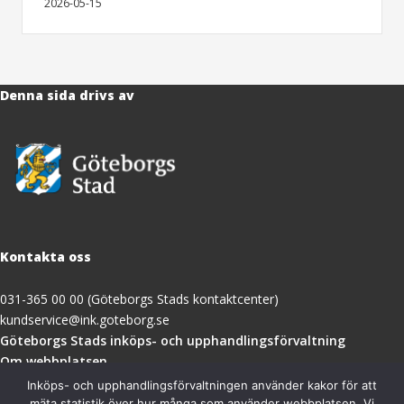
2026-05-15
Denna sida drivs av
Kontakta oss
031-365 00 00 (Göteborgs Stads kontaktcenter)
kundservice@ink.goteborg.se
(öppnas
Göteborgs Stads inköps- och upphandlingsförvaltning
i
Om webbplatsen
nytt
Tillgänglighetsredogörelse
Inköps- och upphandlingsförvaltningen använder kakor för att
fönster)
mäta statistik över hur många som använder webbplatsen. Vi