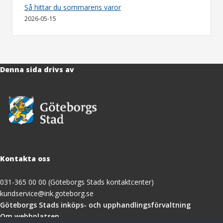
Så hittar du sommarens varor
2026-05-15
Denna sida drivs av
Kontakta oss
031-365 00 00 (Göteborgs Stads kontaktcenter)
kundservice@ink.goteborg.se
(öppnas
Göteborgs Stads inköps- och upphandlingsförvaltning
i
Om webbplatsen