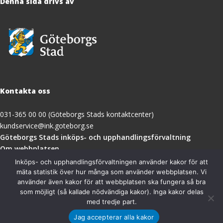
Denna sida drivs av
Kontakta oss
031-365 00 00 (Göteborgs Stads kontaktcenter)
kundservice@ink.goteborg.se
(öppnas
Göteborgs Stads inköps- och upphandlingsförvaltning
i
Om webbplatsen
nytt
Tillgänglighetsredogörelse
Inköps- och upphandlingsförvaltningen använder kakor för att
fönster)
mäta statistik över hur många som använder webbplatsen. Vi
använder även kakor för att webbplatsen ska fungera så bra
Besöksadress
som möjligt (så kallade nödvändiga kakor). Inga kakor delas
med tredje part.
Göteborgs Stads inköps- och upphandlingsförvaltning
Jag accepterar alla kakor
Magasinsgatan 18A