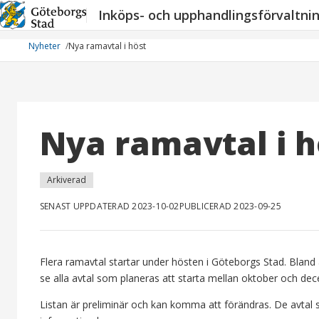
Hoppa
Inköps- och upphandlingsförvaltni
till
innehåll
Nyheter
Nya ramavtal i höst
Nya ramavtal i h
Arkiverad
SENAST UPPDATERAD 2023-10-02
PUBLICERAD 2023-09-25
Flera ramavtal startar under hösten i Göteborgs Stad. Bland 
se alla avtal som planeras att starta mellan oktober och de
Listan är preliminär och kan komma att förändras. De avtal so