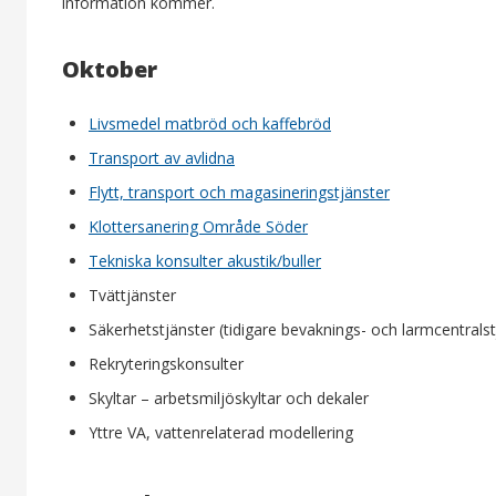
information kommer.
Oktober
Livsmedel matbröd och kaffebröd
Transport av avlidna
Flytt, transport och magasineringstjänster
Klottersanering Område Söder
Tekniska konsulter akustik/buller
Tvättjänster
Säkerhetstjänster (tidigare bevaknings- och larmcentralst
Rekryteringskonsulter
Skyltar – arbetsmiljöskyltar och dekaler
Yttre VA, vattenrelaterad modellering