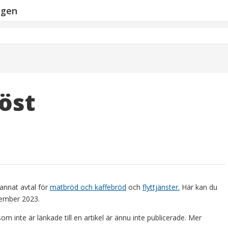
ngen
öst
annat avtal för
matbröd och kaffebröd
och
flyttjänster.
Här kan du
cember 2023.
m inte är länkade till en artikel är ännu inte publicerade. Mer