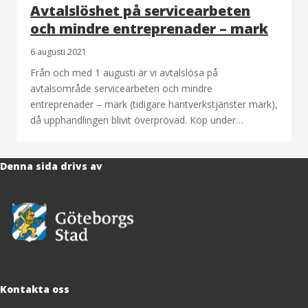
Avtalslöshet på servicearbeten
och mindre entreprenader – mark
6 augusti 2021
Från och med 1 augusti är vi avtalslösa på
avtalsområde servicearbeten och mindre
entreprenader – mark (tidigare hantverkstjänster mark),
då upphandlingen blivit överprövad. Köp under…
Denna sida drivs av
Kontakta oss