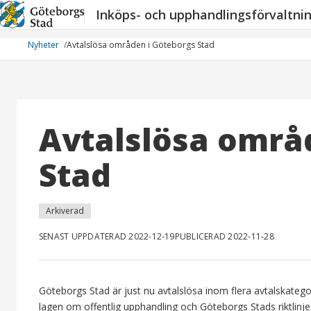
Hoppa
Inköps- och upphandlingsförvaltni
till
innehåll
Nyheter
Avtalslösa områden i Göteborgs Stad
Avtalslösa områ
Stad
Arkiverad
SENAST UPPDATERAD 2022-12-19
PUBLICERAD 2022-11-28
Göteborgs Stad är just nu avtalslösa inom flera avtalskategor
lagen om offentlig upphandling och Göteborgs Stads riktlinje