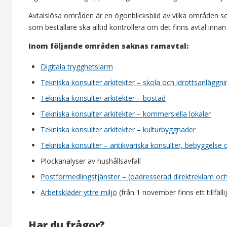
Avtalslösa områden är en ögonblicksbild av vilka områden s
som beställare ska alltid kontrollera om det finns avtal innan 
Inom följande områden saknas ramavtal:
Digitala trygghetslarm
Tekniska konsulter arkitekter – skola och idrottsanläggni
Tekniska konsulter arkitekter – bostad
Tekniska konsulter arkitekter – kommersiella lokaler
Tekniska konsulter arkitekter – kulturbyggnader
Tekniska konsulter – antikvariska konsulter, bebyggelse
Plockanalyser av hushållsavfall
Postförmedlingstjänster – (oadresserad direktreklam oc
Arbetskläder yttre miljö
(från 1 november finns ett tillfäl
Har du frågor?