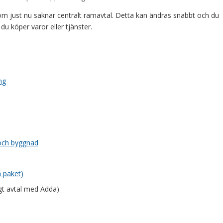
om just nu saknar centralt ramavtal. Detta kan ändras snabbt och du
du köper varor eller tjänster.
ng
 och byggnad
h paket)
ligt avtal med Adda)