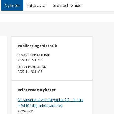
Nyheter
Hitta avtal
Stöd och Guider
Publiceringshistorik
SENAST UPPDATERAD
2022-12-19 11:15
FÖRST PUBLICERAD
2022-11-28 11:35
Relaterade nyheter
Nu lanserar vi Avtalsnyheter 2.0 – bättre
stöd för dig i inköpsarbetet
2026-05-21